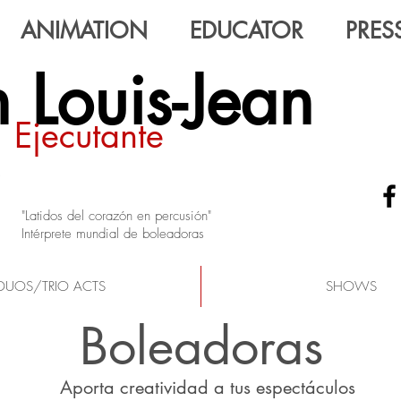
ANIMATION
EDUCATOR
PRESS
 Louis-Jean
Ejecutante
"Latidos del corazón en percusión"
Intérprete mundial de boleadoras
DUOS/TRIO ACTS
SHOWS
Boleadoras
Aporta creatividad a tus espectáculos