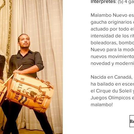
Intérpretes
: (5) 4 
Malambo Nuevo está
gaucha originarios
actuado por todo e
intensidad de los
boleadoras, bombos
Nuevo para la mod
nuevos movimientos
novedad y modern
Nacida en Canadá, S
ha bailado en esce
el Cirque du Soleil
Juegos Olímpicos e
malambo!