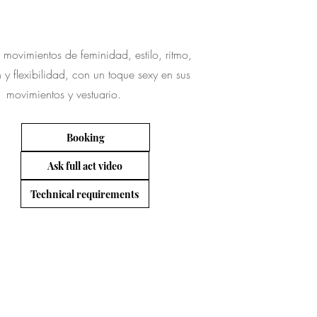
movimientos de feminidad, estilo, ritmo,
y flexibilidad, con un toque sexy en sus
movimientos y vestuario.
Booking
Ask full act video
Technical requirements