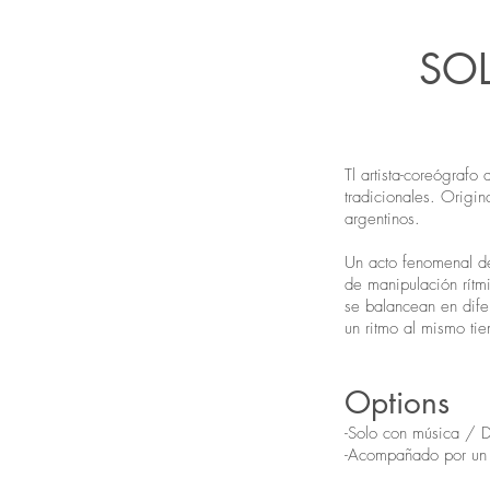
SOL
T
l artista-coreógrafo
tradicionales. Origi
argentinos.
Un acto fenomenal de
de manipulación rítm
se balancean en dife
un ritmo al mismo ti
​Options
-Solo con música / 
-Acompañado por un b