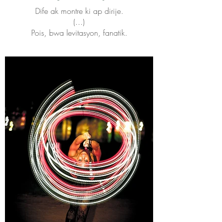
Dife ak montre ki ap dirije.
(...)
Pois, bwa levitasyon, fanatik.