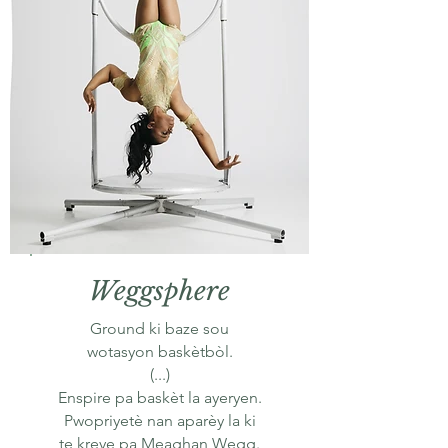
Weggsphere
Ground ki baze sou
wotasyon baskètbòl.
(...)
Enspire pa baskèt la ayeryen.
Pwopriyetè nan aparèy la ki
te kreye pa Meaghan Wegg.