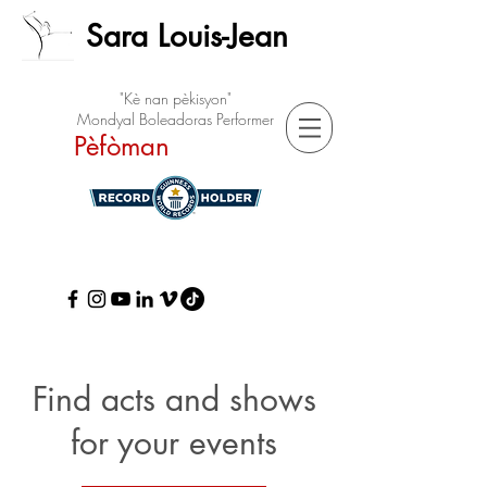
Sara Louis-Jean
"Kè nan pèkisyon"
Mondyal Boleadoras Performer
Pèfòman
Find acts and shows
for your events