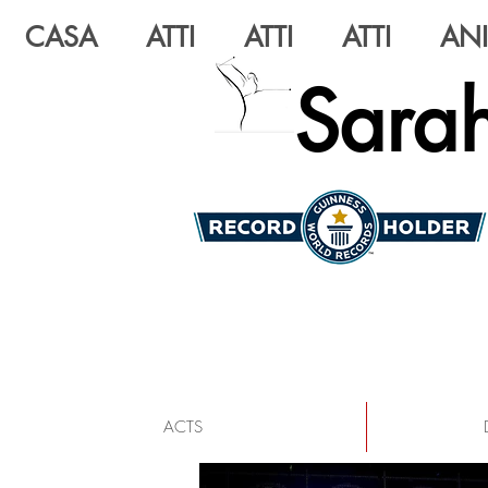
CASA
ATTI
ATTI
ATTI
AN
Sarah
ACTS