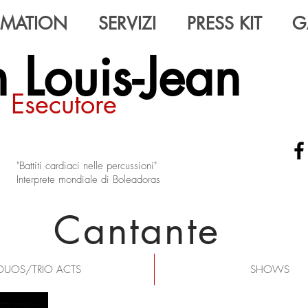
IMATION
SERVIZI
PRESS KIT
G
 Louis-Jean
Esecutore
"Battiti cardiaci nelle percussioni"
Interprete mondiale di Boleadoras
Cantante
DUOS/TRIO ACTS
SHOWS