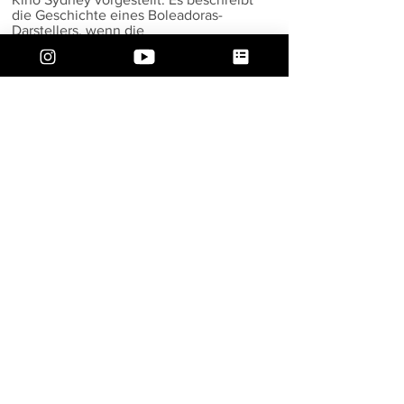
die Geschichte eines Boleadoras-
Darstellers, wenn die
Theaterbeleuchtung ausgeschaltet
wird. Das Publikum sieht den Darsteller
oft nur auf der Bühne, ohne die ganze
Arbeit zu sehen, die nötig ist, um dort
zu sein. Der Erzähler hinterfragt die
äußere Sichtweise. Die Darstellerin
kennt ihren Zweck und hat das
Bedürfnis, ihre Kunst zu teilen.
.
Regie, Schnitt, Tänzerin: Sarah Louis-
Jean
Kamera: Aron Andrassy
Kameraassistent: Victor Lightbringer
Bilder: David Hyne
Musik: Beats on Canvas
5 Minuten.
Ort: Sydney, Australien
2021
Lissabon Vibes