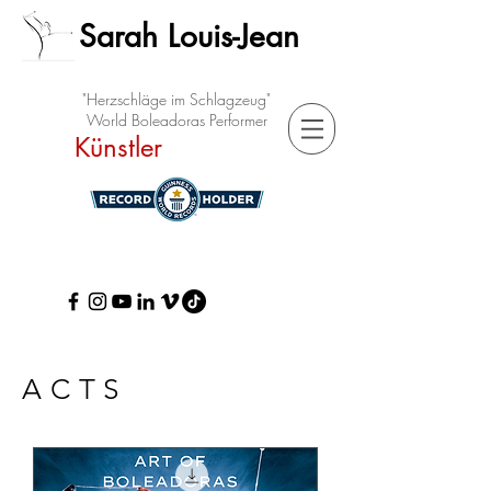
Sarah Louis-Jean
"Herzschläge im Schlagzeug"
World Boleadoras Performer
Künstler
ACTS