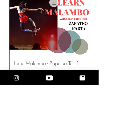
Lerne Malambo - Zapateo Teil 1
Preis
38,00 CA$
In den Warenkorb