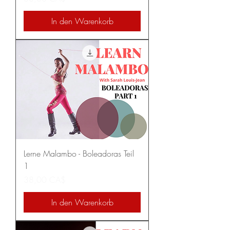
In den Warenkorb
Lerne Malambo - Boleadoras Teil
1
Preis
38,00 CA$
In den Warenkorb