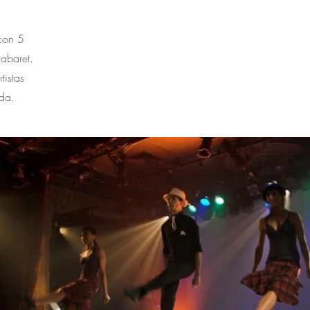
con 5
abaret.
tistas
da.