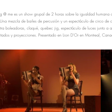
g @ me es un show grupal de 2 horas sobre la igualdad humana 
Una mezcla de bailes de percusión y un espectáculo de circo de c
ra boleadoras, claqué, quebec jig, espectáculo de luces junto a ar
itados y proyecciones. Presentado en Lion D'Or en Montreal, Cana