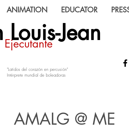
ANIMATION
EDUCATOR
PRESS
 Louis-Jean
Ejecutante
"Latidos del corazón en percusión"
Intérprete mundial de boleadoras
AMALG @ ME