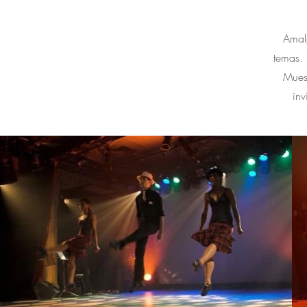
Amal
temas. 
Muest
inv