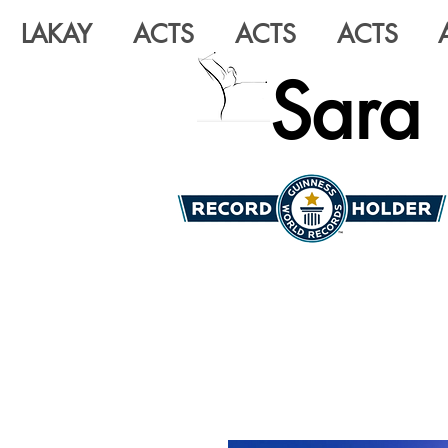
LAKAY
ACTS
ACTS
ACTS
Sara 