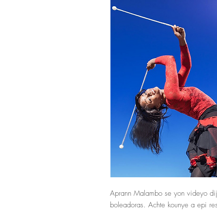
Aprann Malambo se yon videyo diji
boleadoras. Achte kounye a epi r