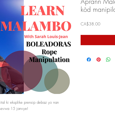
Aprann Mal
kòd manipil
Price
CA$38.00
tal ki eksplike prensip debaz yo nan
esevwa 15 janvye!