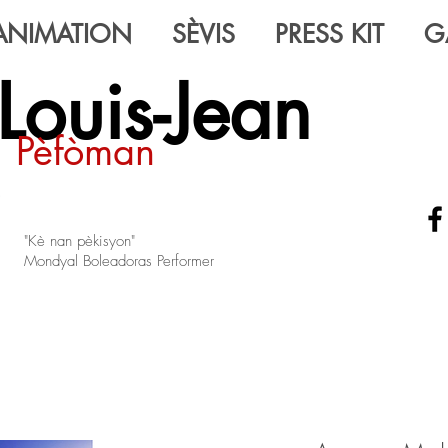
ANIMATION
SÈVIS
PRESS KIT
G
Louis-Jean
Pèfòman
"Kè nan pèkisyon"
Mondyal Boleadoras Performer