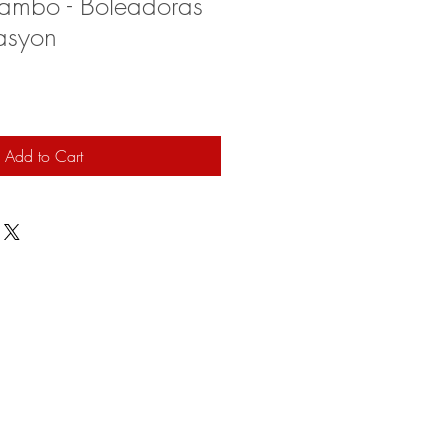
ambo - Boleadoras
asyon
Add to Cart