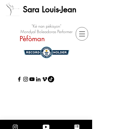
Sara Louis-Jean
"Kè nan pèkisyon"
Mondyal Boleadoras Performer
Pèfòman