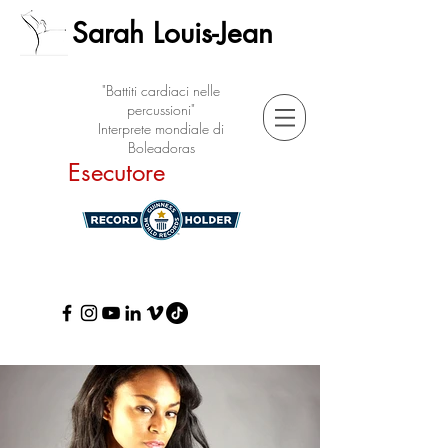
Sarah Louis-Jean
"Battiti cardiaci nelle
percussioni"
Interprete mondiale di
Boleadoras
Esecutore