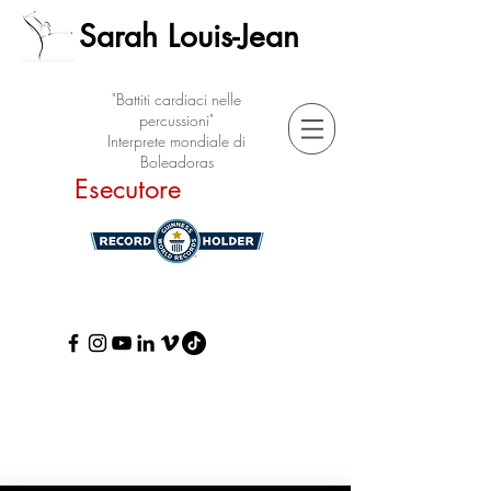
Sarah Louis-Jean
"Battiti cardiaci nelle
percussioni"
Interprete mondiale di
Boleadoras
Esecutore