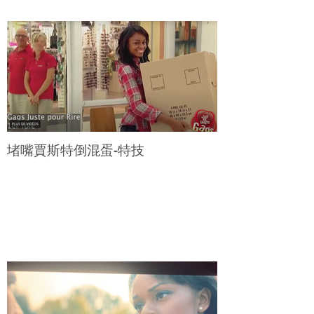
堵嘴賈斯特倒混蛋-特技