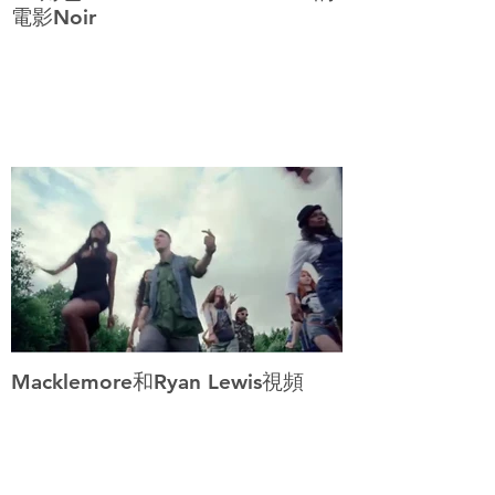
電影Noir
Macklemore和Ryan Lewis視頻