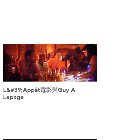
L&#39;Appât電影與Guy A
Lepage