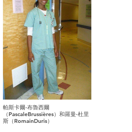
帕斯卡爾·布魯西爾
（PascaleBrussières）和羅曼·杜里
斯（RomainDuris）