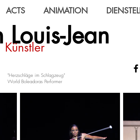
ACTS
ANIMATION
DIENSTE
 Louis-Jean
Künstler
"Herzschläge im Schlagzeug"
World Boleadoras Performer