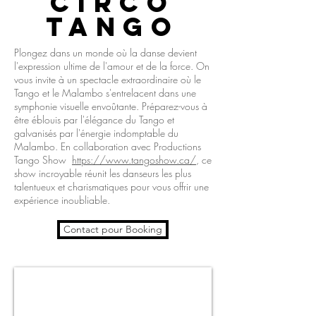
CIRCO
TANGO
Plongez dans un monde où la danse devient
l'expression ultime de l'amour et de la force. On
vous invite à un spectacle extraordinaire où le
Tango et le Malambo s'entrelacent dans une
symphonie visuelle envoûtante. Préparez-vous à
être éblouis par l'élégance du Tango et
galvanisés par l'énergie indomptable du
Malambo. En collaboration avec Productions
Tango Show
https://www.tangoshow.ca/
, ce
show incroyable réunit les danseurs les plus
talentueux et charismatiques pour vous offrir une
expérience inoubliable.
Contact pour Booking